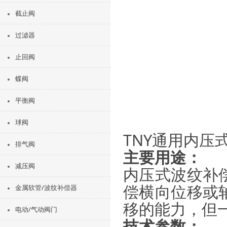
截止阀
过滤器
止回阀
蝶阀
平衡阀
球阀
TNY通用内压
排气阀
主要用途：
减压阀
内压式波纹补
偿横向位移或
金属软管/波纹补偿器
移的能力，但
电动/气动阀门
技术参数：