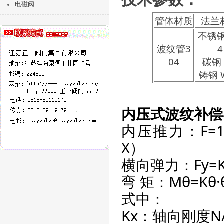
电磁阀
管体材质
法兰
不锈钢
波纹管3
4
04
碳钢 
铸钢 
内压式波纹补偿
内压推力：F=1
X）
横向弹力：Fy=
弯 矩：Mθ=
式中：
Kx：轴向刚度